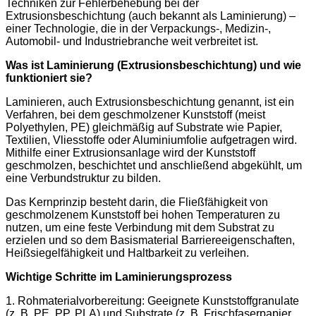
Techniken zur Fehlerbehebung bei der
Extrusionsbeschichtung (auch bekannt als Laminierung) –
einer Technologie, die in der Verpackungs-, Medizin-,
Automobil- und Industriebranche weit verbreitet ist.
Was ist Laminierung (Extrusionsbeschichtung) und wie
funktioniert sie?
Laminieren, auch Extrusionsbeschichtung genannt, ist ein
Verfahren, bei dem geschmolzener Kunststoff (meist
Polyethylen, PE) gleichmäßig auf Substrate wie Papier,
Textilien, Vliesstoffe oder Aluminiumfolie aufgetragen wird.
Mithilfe einer Extrusionsanlage wird der Kunststoff
geschmolzen, beschichtet und anschließend abgekühlt, um
eine Verbundstruktur zu bilden.
Das Kernprinzip besteht darin, die Fließfähigkeit von
geschmolzenem Kunststoff bei hohen Temperaturen zu
nutzen, um eine feste Verbindung mit dem Substrat zu
erzielen und so dem Basismaterial Barriereeigenschaften,
Heißsiegelfähigkeit und Haltbarkeit zu verleihen.
Wichtige Schritte im Laminierungsprozess
1. Rohmaterialvorbereitung: Geeignete Kunststoffgranulate
(z. B. PE, PP, PLA) und Substrate (z. B. Frischfaserpapier,