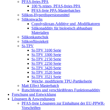
PFAS-freies PPA
100 % reines, PFAS-freies PPA
PFAS-freie PPA-Masterbatches
Silikon-Hyperdispersionsmittel
Silikonwachs
Copolysiloxan-Additive und -Modifikatoren
Silikonadditiv für biologisch abbaubare
Materialien
Silikonkautschuk
Silikonflüssigkeit
Si-TPV
Si-TPV 3100 Serie
Si-TPV 3300 Serie
Si-TPV 2150 Serie
Si-TPV 2250 Serie
Si-TPV 3420 Serie
Si-TPV 3520 Serie
Si-TPV 3521 Serie
Weiche, modifizierte TPU-Partikelserie
Matt Effect Masterbatch
Rutschfestes und verschleißfestes Funktionsadditiv
Forschung und Entwicklung
Lösungen & Anwendungen
PFAS-freie Lösungen zur Einhaltung der EU-PPWR-
Vorschriften