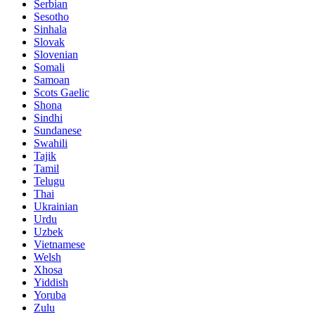
Serbian
Sesotho
Sinhala
Slovak
Slovenian
Somali
Samoan
Scots Gaelic
Shona
Sindhi
Sundanese
Swahili
Tajik
Tamil
Telugu
Thai
Ukrainian
Urdu
Uzbek
Vietnamese
Welsh
Xhosa
Yiddish
Yoruba
Zulu