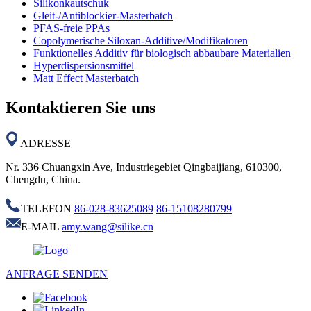
Silikonkautschuk
Gleit-/Antiblockier-Masterbatch
PFAS-freie PPAs
Copolymerische Siloxan-Additive/Modifikatoren
Funktionelles Additiv für biologisch abbaubare Materialien
Hyperdispersionsmittel
Matt Effect Masterbatch
Kontaktieren Sie uns
ADRESSE
Nr. 336 Chuangxin Ave, Industriegebiet Qingbaijiang, 610300,
Chengdu, China.
TELEFON
86-028-83625089
86-15108280799
E-MAIL
amy.wang@silike.cn
ANFRAGE SENDEN