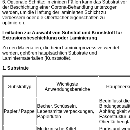
6. Optionale Schritte: In einigen Fällen kann das Substrat vor
der Beschichtung einer Corona-Behandlung unterzogen
werden, um die Haftung der laminierten Schicht zu
verbessern oder die Oberflächeneigenschaften zu
optimieren.
Leitfaden zur Auswahl von Substrat und Kunststoff für
Extrusionsbeschichtung oder Laminierung
Zu den Materialien, die beim Laminierprozess verwendet
werden, gehören hauptsächlich Substrate und
Laminiermaterialien (Kunststoffe).
1. Substrate
Wichtigste
Substrattyp
Hauptmerk
Anwendungsbereiche
Beeinflusst die
Becher, Schüsseln,
Bindungsqualit
Papier / Pappe
Lebensmittelverpackungen,
Abhängigkeit v
Papiertüten
Faserstruktur 
Oberflächenglä
Medizinische Kittel,
Porös und wei