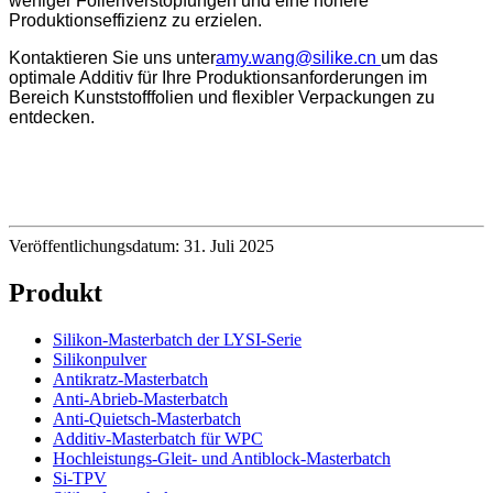
weniger Folienverstopfungen und eine höhere
Produktionseffizienz zu erzielen.
Kontaktieren Sie uns unter
amy.wang@silike.cn
um das
optimale Additiv für Ihre Produktionsanforderungen im
Bereich Kunststofffolien und flexibler Verpackungen zu
entdecken.
Veröffentlichungsdatum: 31. Juli 2025
Produkt
Silikon-Masterbatch der LYSI-Serie
Silikonpulver
Antikratz-Masterbatch
Anti-Abrieb-Masterbatch
Anti-Quietsch-Masterbatch
Additiv-Masterbatch für WPC
Hochleistungs-Gleit- und Antiblock-Masterbatch
Si-TPV