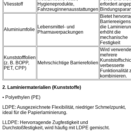
Vliesstoff
Hygieneprodukte,
erfordert ange
Fahrzeuginnenausstattungen
Bindungspara
Bietet hervorr
Barriereeigens
Lebensmittel- und
die Laminieru
Aluminiumfolie
Pharmaverpackungen
erhöht die
mechanische
Festigkeit
Wird verwende
mehrere
Kunststofffolien
Kunststoffschic
(z. B. BOPP,
Mehrschichtige Barrierefolien
verbesserte
PET, CPP)
Funktionalität 
kombinieren.
2. Laminiermaterialien (Kunststoffe)
• Polyethylen (PE)
LDPE: Ausgezeichnete Flexibilität, niedriger Schmelzpunkt,
ideal für die Papierlaminierung.
LLDPE: Hervorragende Zugfestigkeit und
Durchstoßfestigkeit, wird häufig mit LDPE gemischt.