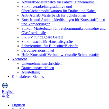
Antikratz-Masterbatch für Fahrzeuginnenräume
Silikonverarbeitungsadditive und
Oberflächenmodifikatoren für Drähte und Kabel
Anti-Abrieb-Masterbatch für Schuhsohlen
Rutsch- und Antiblockierlösungen für Kunststofffolien
und Verpackungen
Silikon-Masterbatch für Telekommunikationsrohre und
Glasfaserkanäle
Si-TPV für tragbare Geräte
Silikonwachs für Haushaltsgeräte
Schmiermittel für Buntstifte/Bleistifte
Farbdispersionsmittel
Holz-Kunststoff-Verbundwerkstoffe Schmierstoffe
Nachricht
Unternehmensnachrichten
Branchennachrichten
Ausstellung
Kontaktieren Sie uns
English
中文
Englisch