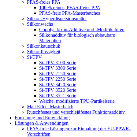
PFAS-freies PPA
100 % reines, PFAS-freies PPA
PFAS-freie PPA-Masterbatches
Silikon-Hyperdispersionsmittel
Silikonwachs
Copolysiloxan-Additive und -Modifikatoren
Silikonadditiv für biologisch abbaubare
Materialien
Silikonkautschuk
Silikonflüssigkeit
Si-TPV
Si-TPV 3100 Serie
Si-TPV 3300 Serie
Si-TPV 2150 Serie
Si-TPV 2250 Serie
Si-TPV 3420 Serie
Si-TPV 3520 Serie
Si-TPV 3521 Serie
Weiche, modifizierte TPU-Partikelserie
Matt Effect Masterbatch
Rutschfestes und verschleißfestes Funktionsadditiv
Forschung und Entwicklung
Lösungen & Anwendungen
PFAS-freie Lösungen zur Einhaltung der EU-PPWR-
Vorschriften