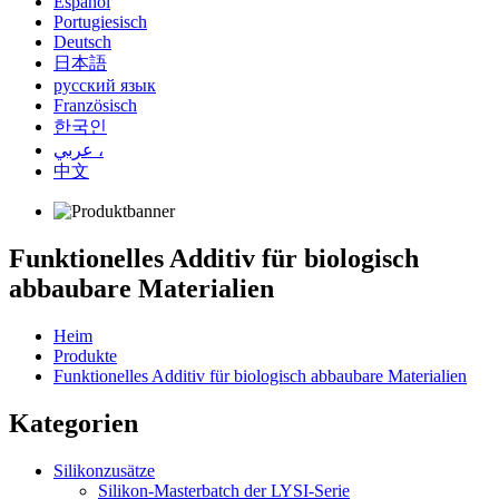
Español
Portugiesisch
Deutsch
日本語
русский язык
Französisch
한국인
عربي ،
中文
Funktionelles Additiv für biologisch
abbaubare Materialien
Heim
Produkte
Funktionelles Additiv für biologisch abbaubare Materialien
Kategorien
Silikonzusätze
Silikon-Masterbatch der LYSI-Serie