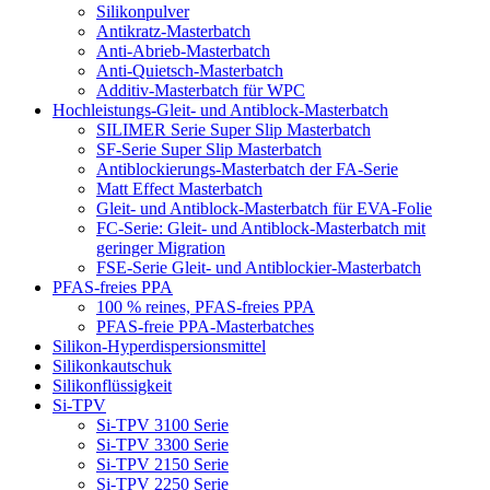
Silikonpulver
Antikratz-Masterbatch
Anti-Abrieb-Masterbatch
Anti-Quietsch-Masterbatch
Additiv-Masterbatch für WPC
Hochleistungs-Gleit- und Antiblock-Masterbatch
SILIMER Serie Super Slip Masterbatch
SF-Serie Super Slip Masterbatch
Antiblockierungs-Masterbatch der FA-Serie
Matt Effect Masterbatch
Gleit- und Antiblock-Masterbatch für EVA-Folie
FC-Serie: Gleit- und Antiblock-Masterbatch mit
geringer Migration
FSE-Serie Gleit- und Antiblockier-Masterbatch
PFAS-freies PPA
100 % reines, PFAS-freies PPA
PFAS-freie PPA-Masterbatches
Silikon-Hyperdispersionsmittel
Silikonkautschuk
Silikonflüssigkeit
Si-TPV
Si-TPV 3100 Serie
Si-TPV 3300 Serie
Si-TPV 2150 Serie
Si-TPV 2250 Serie