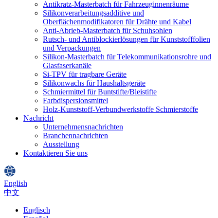
Antikratz-Masterbatch für Fahrzeuginnenräume
Silikonverarbeitungsadditive und
Oberflächenmodifikatoren für Drähte und Kabel
Anti-Abrieb-Masterbatch für Schuhsohlen
Rutsch- und Antiblockierlösungen für Kunststofffolien
und Verpackungen
Silikon-Masterbatch für Telekommunikationsrohre und
Glasfaserkanäle
Si-TPV für tragbare Geräte
Silikonwachs für Haushaltsgeräte
Schmiermittel für Buntstifte/Bleistifte
Farbdispersionsmittel
Holz-Kunststoff-Verbundwerkstoffe Schmierstoffe
Nachricht
Unternehmensnachrichten
Branchennachrichten
Ausstellung
Kontaktieren Sie uns
English
中文
Englisch