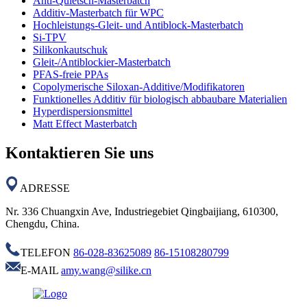
Anti-Quietsch-Masterbatch
Additiv-Masterbatch für WPC
Hochleistungs-Gleit- und Antiblock-Masterbatch
Si-TPV
Silikonkautschuk
Gleit-/Antiblockier-Masterbatch
PFAS-freie PPAs
Copolymerische Siloxan-Additive/Modifikatoren
Funktionelles Additiv für biologisch abbaubare Materialien
Hyperdispersionsmittel
Matt Effect Masterbatch
Kontaktieren Sie uns
ADRESSE
Nr. 336 Chuangxin Ave, Industriegebiet Qingbaijiang, 610300,
Chengdu, China.
TELEFON
86-028-83625089
86-15108280799
E-MAIL
amy.wang@silike.cn