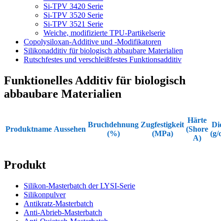
Si-TPV 3420 Serie
Si-TPV 3520 Serie
Si-TPV 3521 Serie
Weiche, modifizierte TPU-Partikelserie
Copolysiloxan-Additive und -Modifikatoren
Silikonadditiv für biologisch abbaubare Materialien
Rutschfestes und verschleißfestes Funktionsadditiv
Funktionelles Additiv für biologisch
abbaubare Materialien
Härte
Bruchdehnung
Zugfestigkeit
Di
Produktname
Aussehen
(Shore
(%)
(MPa)
(g/
A)
Produkt
Silikon-Masterbatch der LYSI-Serie
Silikonpulver
Antikratz-Masterbatch
Anti-Abrieb-Masterbatch