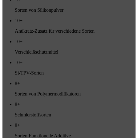
Sorten von Silikonpulver
10+
Antikratz-Zusatz für verschiedene Sorten
10+
Verschleißschutzmittel
10+
Si-TPV-Sorten
8+
Sorten von Polymermodifikatoren
8+
Schmierstoffsorten
8+
Sorten Funktionelle Additive