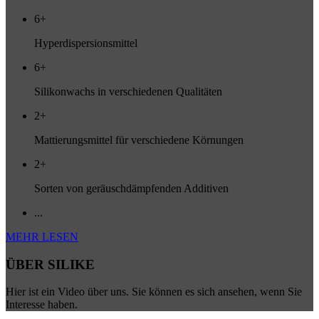
6+
Hyperdispersionsmittel
6+
Silikonwachs in verschiedenen Qualitäten
2+
Mattierungsmittel für verschiedene Körnungen
2+
Sorten von geräuschdämpfenden Additiven
...
MEHR LESEN
ÜBER SILIKE
Hier ist ein Video über uns. Sie können es sich ansehen, wenn Sie
Interesse haben.