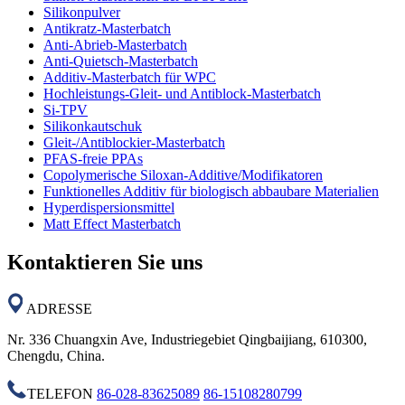
Silikonpulver
Antikratz-Masterbatch
Anti-Abrieb-Masterbatch
Anti-Quietsch-Masterbatch
Additiv-Masterbatch für WPC
Hochleistungs-Gleit- und Antiblock-Masterbatch
Si-TPV
Silikonkautschuk
Gleit-/Antiblockier-Masterbatch
PFAS-freie PPAs
Copolymerische Siloxan-Additive/Modifikatoren
Funktionelles Additiv für biologisch abbaubare Materialien
Hyperdispersionsmittel
Matt Effect Masterbatch
Kontaktieren Sie uns
ADRESSE
Nr. 336 Chuangxin Ave, Industriegebiet Qingbaijiang, 610300,
Chengdu, China.
TELEFON
86-028-83625089
86-15108280799