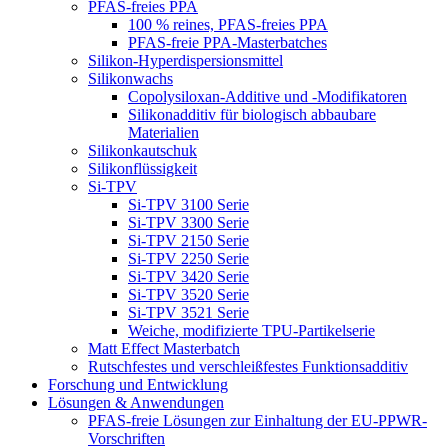
PFAS-freies PPA
100 % reines, PFAS-freies PPA
PFAS-freie PPA-Masterbatches
Silikon-Hyperdispersionsmittel
Silikonwachs
Copolysiloxan-Additive und -Modifikatoren
Silikonadditiv für biologisch abbaubare
Materialien
Silikonkautschuk
Silikonflüssigkeit
Si-TPV
Si-TPV 3100 Serie
Si-TPV 3300 Serie
Si-TPV 2150 Serie
Si-TPV 2250 Serie
Si-TPV 3420 Serie
Si-TPV 3520 Serie
Si-TPV 3521 Serie
Weiche, modifizierte TPU-Partikelserie
Matt Effect Masterbatch
Rutschfestes und verschleißfestes Funktionsadditiv
Forschung und Entwicklung
Lösungen & Anwendungen
PFAS-freie Lösungen zur Einhaltung der EU-PPWR-
Vorschriften