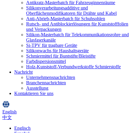
Antikratz-Masterbatch für Fahrzeuginnenräume
Silikonverarbeitungsadditive und
Oberflächenmodifikatoren für Drähte und Kabel
Anti-Abrieb-Masterbatch für Schuhsohlen
Rutsch- und Antiblockierlösungen für Kunststofffolien
und Verpackungen
Silikon-Masterbatch für Telekommunikationsrohre und
Glasfaserkanäle
Si-TPV für tragbare Geräte
Silikonwachs für Haushaltsgeräte
Schmiermittel für Buntstifte/Bleistifte
Farbdispersionsmittel
Holz-Kunststoff-Verbundwerkstoffe Schmierstoffe
Nachricht
Unternehmensnachrichten
Branchennachrichten
Ausstellung
Kontaktieren Sie uns
English
中文
Englisch