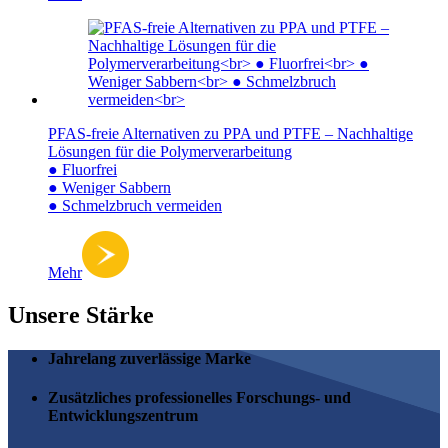
PFAS-freie Alternativen zu PPA und PTFE – Nachhaltige
Lösungen für die Polymerverarbeitung
● Fluorfrei
● Weniger Sabbern
● Schmelzbruch vermeiden
Mehr
Unsere Stärke
Jahrelang zuverlässige Marke
Zusätzliches professionelles Forschungs- und
Entwicklungszentrum