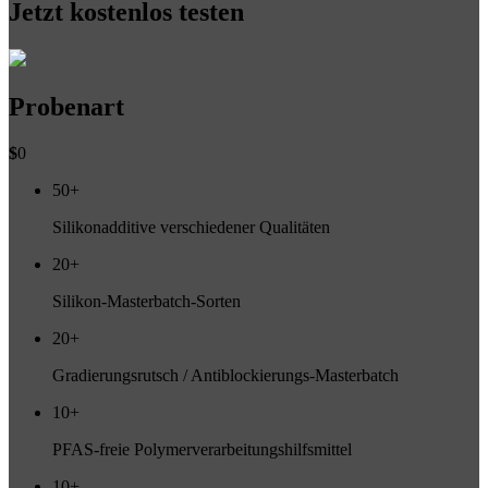
Jetzt kostenlos testen
Probenart
$
0
50+
Silikonadditive verschiedener Qualitäten
20+
Silikon-Masterbatch-Sorten
20+
Gradierungsrutsch / Antiblockierungs-Masterbatch
10+
PFAS-freie Polymerverarbeitungshilfsmittel
10+